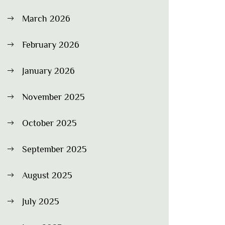
March 2026
February 2026
January 2026
November 2025
October 2025
September 2025
August 2025
July 2025