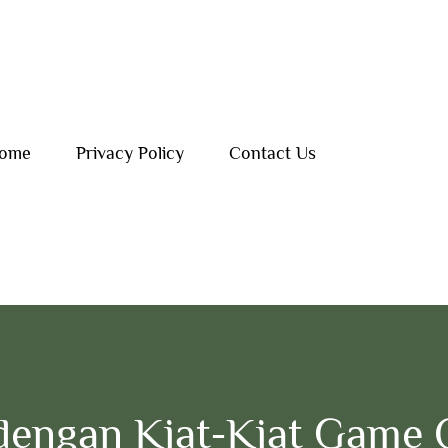
ome
Privacy Policy
Contact Us
dengan Kiat-Kiat Game O