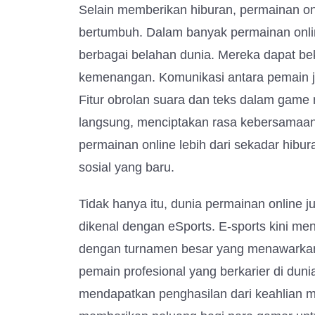
Selain memberikan hiburan, permainan on
bertumbuh. Dalam banyak permainan onli
berbagai belahan dunia. Mereka dapat be
kemenangan. Komunikasi antara pemain ju
Fitur obrolan suara dan teks dalam game
langsung, menciptakan rasa kebersamaan 
permainan online lebih dari sekadar hib
sosial yang baru.
Tidak hanya itu, dunia permainan online 
dikenal dengan eSports. E-sports kini menj
dengan turnamen besar yang menawarkan
pemain profesional yang berkarier di duni
mendapatkan penghasilan dari keahlian me