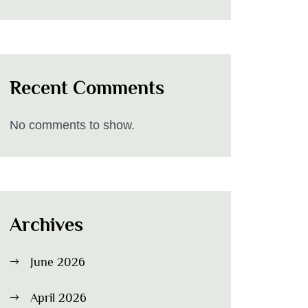
Recent Comments
No comments to show.
Archives
June 2026
April 2026