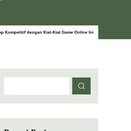
ap Kompetitif dengan Kiat-Kiat Game Online Ini