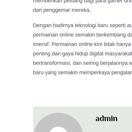
memberikan peluang bagi para gamer unt
dari penggemar mereka.
Dengan hadirnya teknologi baru seperti aug
permainan online semakin berkembang d
imersif. Permainan online kini tidak hanya
penting dari gaya hidup digital masyaraka
bertransformasi, dan seiring berjalannya
baru yang semakin memperkaya pengala
admin