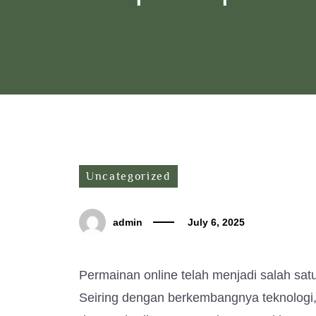
Uncategorized
admin
July 6, 2025
Permainan online telah menjadi salah satu
Seiring dengan berkembangnya teknologi,