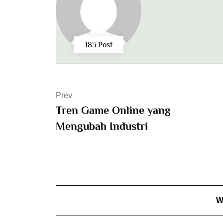
183 Post
Prev
Tren Game Online yang
Mengubah Industri
W