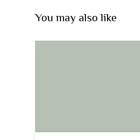
You may also like