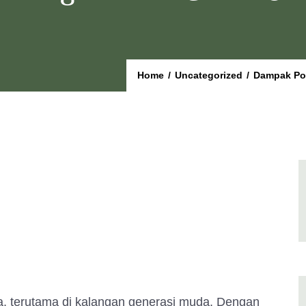
Home
/
Uncategorized
/
Dampak Pos
a, terutama di kalangan generasi muda. Dengan