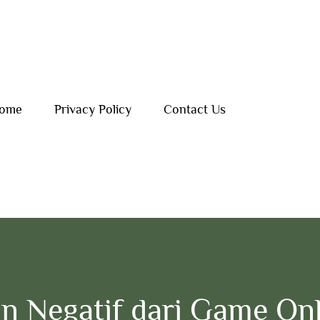
ome
Privacy Policy
Contact Us
n Negatif dari Game Onl