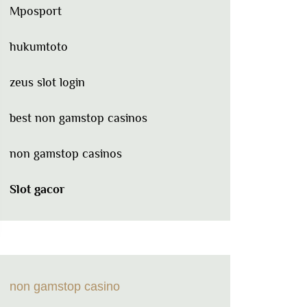
Mposport
hukumtoto
zeus slot login
best non gamstop casinos
non gamstop casinos
Slot gacor
non gamstop casino