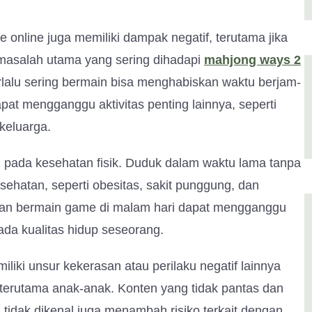
 online juga memiliki dampak negatif, terutama jika
 masalah utama yang sering dihadapi
mahjong ways 2
lalu sering bermain bisa menghabiskan waktu berjam-
pat mengganggu aktivitas penting lainnya, seperti
 keluarga.
pada kesehatan fisik. Duduk dalam waktu lama tanpa
hatan, seperti obesitas, sakit punggung, dan
saan bermain game di malam hari dapat mengganggu
ada kualitas hidup seseorang.
iliki unsur kekerasan atau perilaku negatif lainnya
terutama anak-anak. Konten yang tidak pantas dan
 tidak dikenal juga menambah risiko terkait dengan