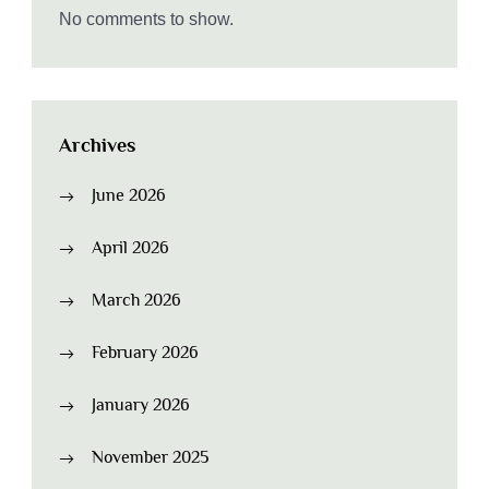
No comments to show.
Archives
June 2026
April 2026
March 2026
February 2026
January 2026
November 2025