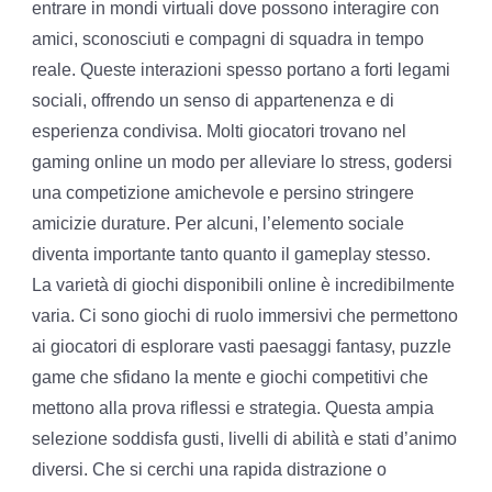
entrare in mondi virtuali dove possono interagire con
amici, sconosciuti e compagni di squadra in tempo
reale. Queste interazioni spesso portano a forti legami
sociali, offrendo un senso di appartenenza e di
esperienza condivisa. Molti giocatori trovano nel
gaming online un modo per alleviare lo stress, godersi
una competizione amichevole e persino stringere
amicizie durature. Per alcuni, l’elemento sociale
diventa importante tanto quanto il gameplay stesso.
La varietà di giochi disponibili online è incredibilmente
varia. Ci sono giochi di ruolo immersivi che permettono
ai giocatori di esplorare vasti paesaggi fantasy, puzzle
game che sfidano la mente e giochi competitivi che
mettono alla prova riflessi e strategia. Questa ampia
selezione soddisfa gusti, livelli di abilità e stati d’animo
diversi. Che si cerchi una rapida distrazione o