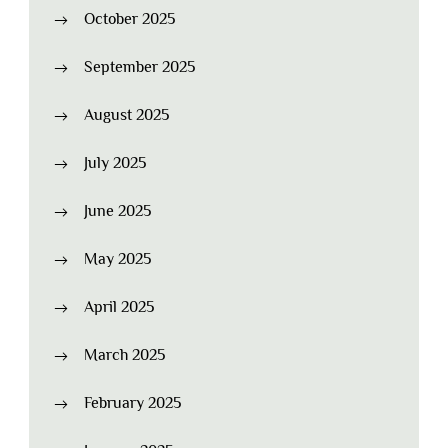
October 2025
September 2025
August 2025
July 2025
June 2025
May 2025
April 2025
March 2025
February 2025