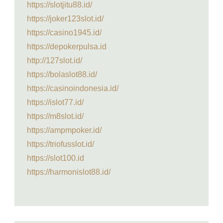
https://slotjitu88.id/
https://joker123slot.id/
https://casino1945.id/
https://depokerpulsa.id
http://127slot.id/
https://bolaslot88.id/
https://casinoindonesia.id/
https://islot77.id/
https://m8slot.id/
https://ampmpoker.id/
https://triofusslot.id/
https://slot100.id
https://harmonislot88.id/