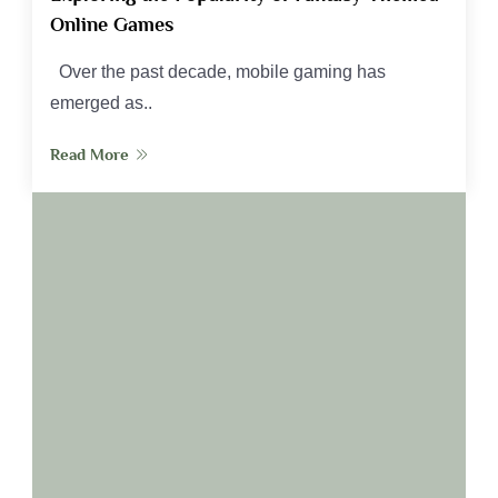
Online Games
Over the past decade, mobile gaming has
emerged as..
Read More