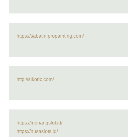
https://sabatinipropainting.com/
http://slkoric.com/
https://menangslot.id/
https://nusaslots.id/