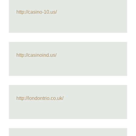
http://casino-10.us/
http://casinoind.us/
http://londontrio.co.uk/