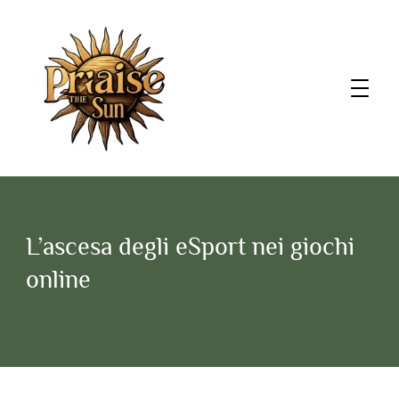
L’ascesa degli eSport nei giochi
online