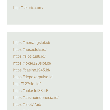
http://slkoric.com/
https://menangslot.id/
https://nusaslots.id/
https://slotjitu88.id/
https://joker123slot.id/
https://casino1945.id/
https://depokerpulsa.id
http://127slot.id/
https://bolaslot88.id/
https://casinoindonesia.id/
https://islot77.id/