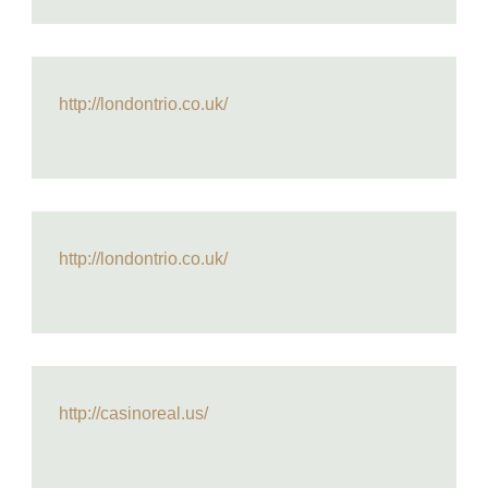
http://londontrio.co.uk/
http://londontrio.co.uk/
http://casinoreal.us/