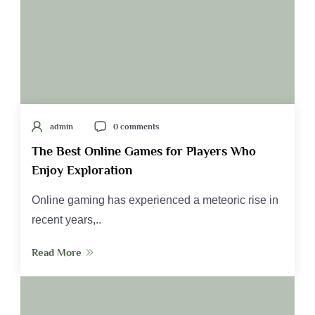
admin
0 comments
The Best Online Games for Players Who
Enjoy Exploration
Online gaming has experienced a meteoric rise in
recent years,..
Read More