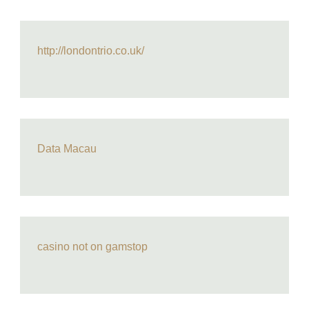
http://londontrio.co.uk/
Data Macau
casino not on gamstop