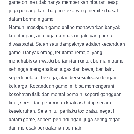
game online tidak hanya memberikan hiburan, tetapi
juga peluang karir bagi mereka yang memiliki bakat
dalam bermain game.
Namun, meskipun game online menawarkan banyak
keuntungan, ada juga dampak negatif yang perlu
diwaspadai. Salah satu dampaknya adalah kecanduan
game. Banyak orang, terutama remaja, yang
menghabiskan waktu berjam-jam untuk bermain game,
sehingga mengabaikan tugas dan kewajiban lain,
seperti belajar, bekerja, atau bersosialisasi dengan
keluarga. Kecanduan game ini bisa memengaruhi
kesehatan fisik dan mental pemain, seperti gangguan
tidur, stres, dan penurunan kualitas hidup secara
keseluruhan. Selain itu, perilaku toxic atau negatif
dalam game, seperti perundungan, juga sering terjadi
dan merusak pengalaman bermain.