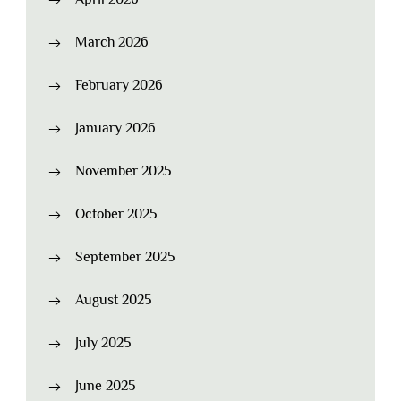
March 2026
February 2026
January 2026
November 2025
October 2025
September 2025
August 2025
July 2025
June 2025