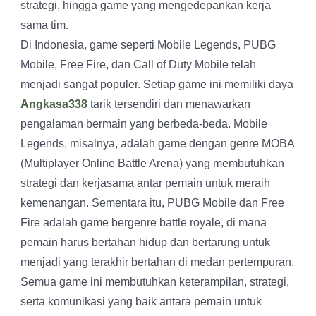
strategi, hingga game yang mengedepankan kerja
sama tim.
Di Indonesia, game seperti Mobile Legends, PUBG
Mobile, Free Fire, dan Call of Duty Mobile telah
menjadi sangat populer. Setiap game ini memiliki daya
Angkasa338
tarik tersendiri dan menawarkan
pengalaman bermain yang berbeda-beda. Mobile
Legends, misalnya, adalah game dengan genre MOBA
(Multiplayer Online Battle Arena) yang membutuhkan
strategi dan kerjasama antar pemain untuk meraih
kemenangan. Sementara itu, PUBG Mobile dan Free
Fire adalah game bergenre battle royale, di mana
pemain harus bertahan hidup dan bertarung untuk
menjadi yang terakhir bertahan di medan pertempuran.
Semua game ini membutuhkan keterampilan, strategi,
serta komunikasi yang baik antara pemain untuk