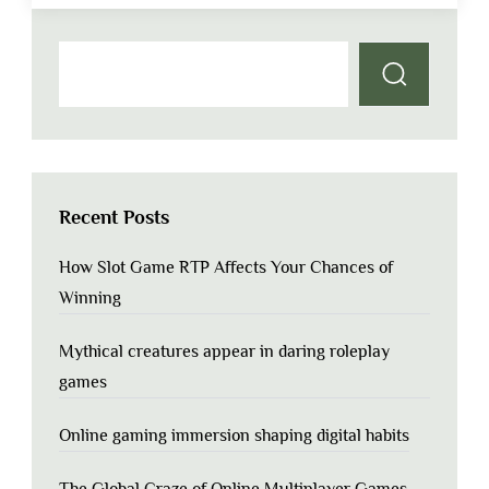
Recent Posts
How Slot Game RTP Affects Your Chances of
Winning
Mythical creatures appear in daring roleplay
games
Online gaming immersion shaping digital habits