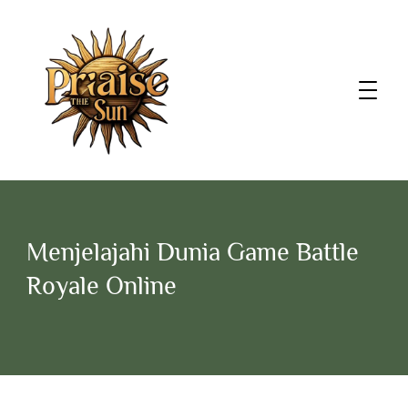
Menjelajahi Dunia Game Battle
Royale Online