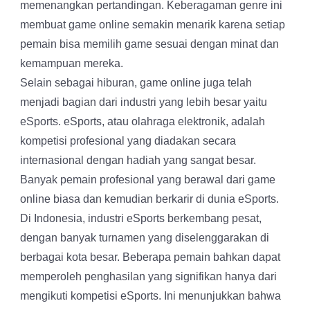
memenangkan pertandingan. Keberagaman genre ini
membuat game online semakin menarik karena setiap
pemain bisa memilih game sesuai dengan minat dan
kemampuan mereka.
Selain sebagai hiburan, game online juga telah
menjadi bagian dari industri yang lebih besar yaitu
eSports. eSports, atau olahraga elektronik, adalah
kompetisi profesional yang diadakan secara
internasional dengan hadiah yang sangat besar.
Banyak pemain profesional yang berawal dari game
online biasa dan kemudian berkarir di dunia eSports.
Di Indonesia, industri eSports berkembang pesat,
dengan banyak turnamen yang diselenggarakan di
berbagai kota besar. Beberapa pemain bahkan dapat
memperoleh penghasilan yang signifikan hanya dari
mengikuti kompetisi eSports. Ini menunjukkan bahwa