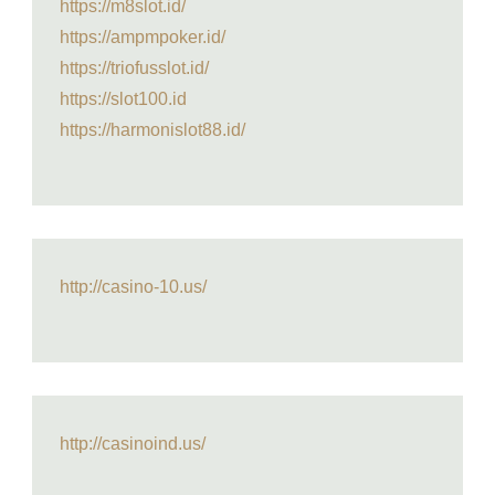
https://m8slot.id/
https://ampmpoker.id/
https://triofusslot.id/
https://slot100.id
https://harmonislot88.id/
http://casino-10.us/
http://casinoind.us/